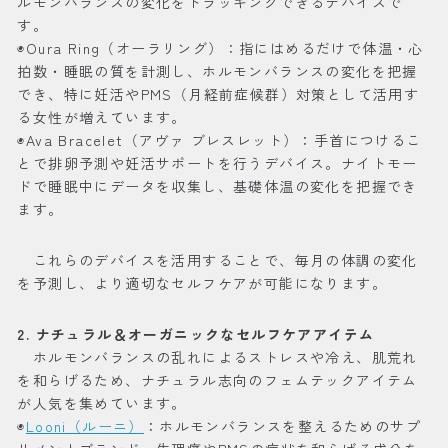
ルモンバランスの変化をトラッキングできるデバイスで
す。
◉Oura Ring（オーラリング）：指にはめるだけで体温・心
拍数・睡眠の質を計測し、ホルモンバランスの変化を把握
でき、特に妊活やPMS（月経前症候群）対策として活用す
る女性が増えています。
◉Ava Bracelet（アヴァ ブレスレット）：手首につけるこ
とで排卵予測や妊活サポートを行うデバイス。ナイトモー
ドで睡眠中にデータを収集し、基礎体温の変化を把握でき
ます。
これらのデバイスを活用することで、毎月の体調の変化
を予測し、より適切なセルフケアが可能になります。
2. ナチュラル＆オーガニックなセルフケアアイテム
ホルモンバランスの乱れによるストレスや冷え、肌荒れ
を和らげるため、ナチュラル志向のフェムテックアイテム
が人気を集めています。
◉
Looni（ルーニ）
：ホルモンバランスを整えるためのサプ