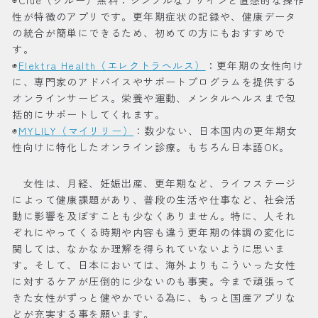
◉Clue（クルー）無料：シンプルなデザインと直感的な操作
性が特徴のアプリです。更年期症状の記録や、健康データ
の統合が簡単にできるため、初めての方にもおすすめで
す。
◉
Elektra Health（エレクトラヘルス）
：更年期の女性向け
に、専門家のアドバイスやサポートプログラムを提供する
オンラインサービス。栄養や運動、メンタルヘルスまで包
括的にサポートしてくれます。
◉
MYLILY（マイリリー）
：数少ない、日本国内の更年期女
性向けに特化したオンライン診療。もちろん日本語OK。
女性は、月経、妊娠出産、更年期など、ライフステージ
によって健康課題があり、普段の生活や仕事など、社会活
動に影響を及ぼすことも少なくありません。特に、人それ
ぞれにやってくる時期や内容も違う更年期の体調の変化に
関しては、なかなか理解を得られていないように思いま
す。そして、日本においては、海外よりもこういった女性
に対するケアが圧倒的に少ないのも事実。今まで頑張って
きた女性がずっと健やかでいる為に、もっと国産アプリな
どが充実する事を願います。