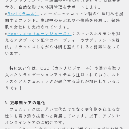
リメントブランド。生理痛やPMSの症状を和らげる成分を
含み、自然な形での体調管理をサポートします。
◉
Rael（ラエル）
：オーガニックコットン製の生理用品を展
開するブランド。生理中のかぶれや不快感を軽減し、敏感
肌の女性にも支持されています。
◉
Moon Juice（ムーンジュース）
：ストレスホルモンを抑
えるアダプトゲン配合のハーブティーやサプリメントを提
供。リラックスしながら体調を整えられると話題になって
います。
特に2024年は、CBD（カンナビジオール）や漢方を取り
入れたリラクゼーションアイテムも注目されており、スト
レスケアとフェムテックが融合する流れが加速しているよ
うです！
3. 更年期ケアの進化
フェムテックは、若い世代だけでなく更年期を迎える女
性にも寄り添う技術へと発展しています。以下、アプリや
オンラインケアのご紹介です。