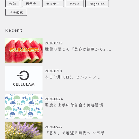
告知
展示会
セミナー
Movie
Magazine
メル知恵
Recent
2026.07.29
猛暑の夏こそ「美容は健康から」...
2026.07.10
本日(7月10日)、セルラムフ...
2026.06.24
湿度と上手に付き合う美容習慣
2026.05.27
「香り」で若返る時代へ 〜五感...