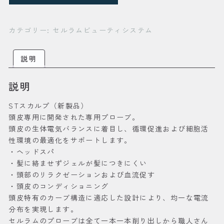
SCALP
プ
ロ
カテゴリー:
セルラムビューティシステム
ー
ブ
個
説明
説明
STスカルプ（新製品）
頭皮専用に開発された専用プローブ。
頭皮の生体電気バランスに着目し、循環促進および細胞活
性環境の最適化をサポートします。
・ヘッドスパ
・髪に絡ませずジェルが髪につきにくい
・頭部のリラクゼーションおよび血流促す
・頭皮のコンディショニング
頭皮特有のカーブ構造に適応した設計により、均一な電流
分布を実現します。
セルラムのプローブは全て一本一本削り出しから職人さん